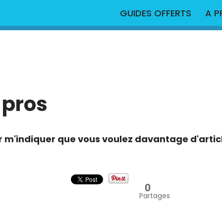
GUIDES OFFERTS
A 
 pros
r m'indiquer que vous voulez davantage d'arti
0
Partages